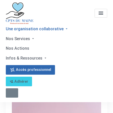
Une organisation collaborative
Missions
MISSION 3 :
Nos Services
Prévention
Nos Actions
Accueil
Missions
Missions
MISSION 3 : Prévention
Infos & Ressources
Accès professionnel
Adhérer