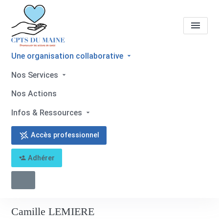
Une organisation collaborative
Tous les professionnels de
Nos Services
santé
Camille LEMIERE
Nos Actions
Accueil
Tous les professionnels de santé
Infos & Ressources
Tous les professionnels de santé
Camille LEMIERE
Accès professionnel
Adhérer
Retour
Camille LEMIERE